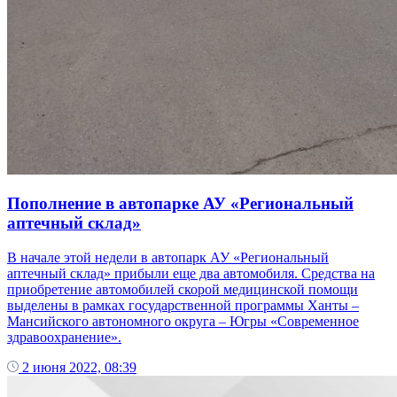
Пополнение в автопарке АУ «Региональный
аптечный склад»
В начале этой недели в автопарк АУ «Региональный
аптечный склад» прибыли еще два автомобиля. Средства на
приобретение автомобилей скорой медицинской помощи
выделены в рамках государственной программы Ханты –
Мансийского автономного округа – Югры «Современное
здравоохранение».
2 июня 2022, 08:39