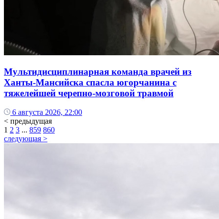
Мультидисциплинарная команда врачей из
Ханты-Мансийска спасла югорчанина с
тяжелейшей черепно-мозговой травмой
6 августа 2026, 22:00
< предыдущая
1
2
3
...
859
860
следующая >