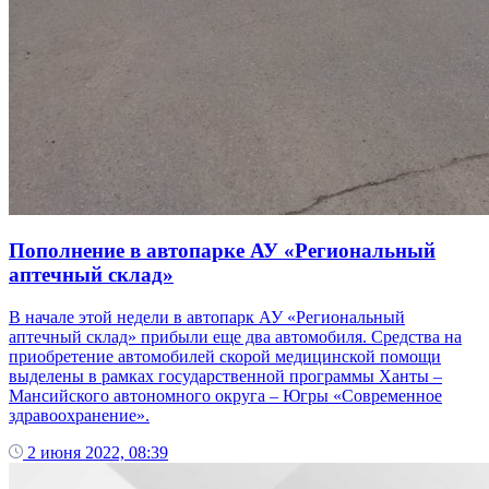
Пополнение в автопарке АУ «Региональный
аптечный склад»
В начале этой недели в автопарк АУ «Региональный
аптечный склад» прибыли еще два автомобиля. Средства на
приобретение автомобилей скорой медицинской помощи
выделены в рамках государственной программы Ханты –
Мансийского автономного округа – Югры «Современное
здравоохранение».
2 июня 2022, 08:39