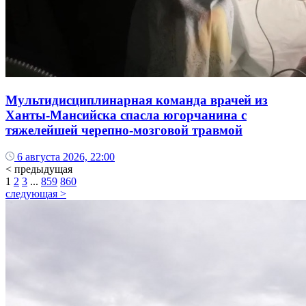
Мультидисциплинарная команда врачей из
Ханты-Мансийска спасла югорчанина с
тяжелейшей черепно-мозговой травмой
6 августа 2026, 22:00
< предыдущая
1
2
3
...
859
860
следующая >