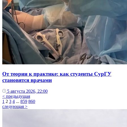
От теории к практике: как студенты СурГУ
становятся врачами
5 августа 2026, 22:00
< предыдущая
1
2
3
4
...
859
860
следующая >