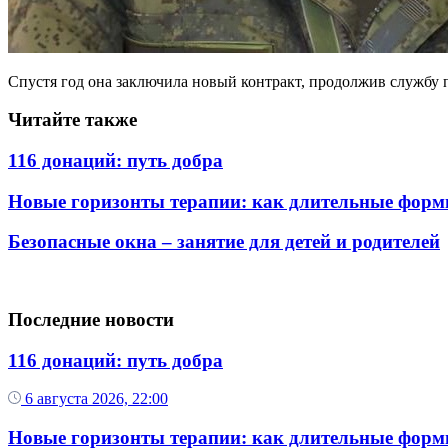
Спустя год она заключила новый контракт, продолжив службу
Читайте также
116 донаций: путь добра
Новые горизонты терапии: как длительные форм
Безопасные окна – занятие для детей и родителей
Последние новости
116 донаций: путь добра
6 августа 2026, 22:00
Новые горизонты терапии: как длительные форм