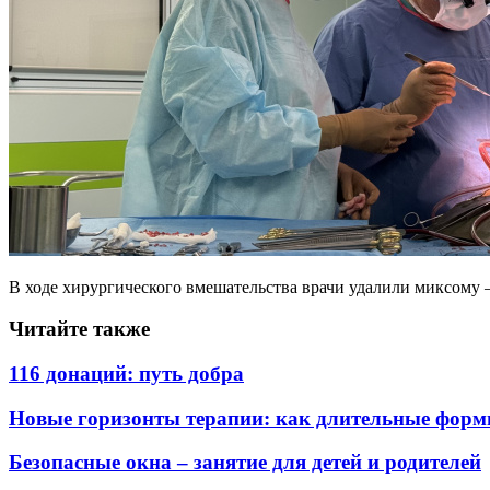
В ходе хирургического вмешательства врачи удалили миксому
Читайте также
116 донаций: путь добра
Новые горизонты терапии: как длительные форм
Безопасные окна – занятие для детей и родителей