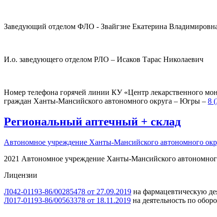
Заведующий отделом ФЛО - Звайгзне Екатерина Владимировн
И.о. заведующего отделом РЛО – Исаков Тарас Николаевич
Номер телефона горячей линии КУ «Центр лекарственного мон
граждан Ханты-Мансийского автономного округа – Югры –
8 
Региональный
аптечный
+
склад
Автономное учреждение Ханты-Мансийского автономного ок
2021 Автономное учреждение Ханты-Мансийского автономног
Лицензии
Л042-01193-86/00285478 от 27.09.2019
на фармацевтическую дея
Л017-01193-86/00563378 от 18.11.2019
на деятельность по обор