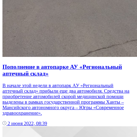
Пополнение в автопарке АУ «Региональный
аптечный склад»
В начале этой недели в автопарк АУ «Региональный
аптечный склад» прибыли еще два автомобиля. Средства на
приобретение автомобилей скорой медицинской помощи
выделены в рамках государственной программы Ханты –
Мансийского автономного округа – Югры «Современное
здравоохранение».
2 июня 2022, 08:39