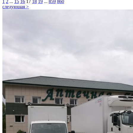
1
2
...
15
16
17
18
19
...
859
860
следующая >