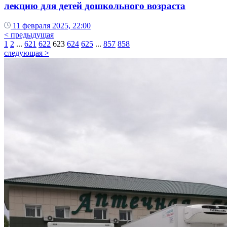
лекцию для детей дошкольного возраста
11 февраля 2025, 22:00
< предыдущая
1
2
...
621
622
623
624
625
...
857
858
следующая >